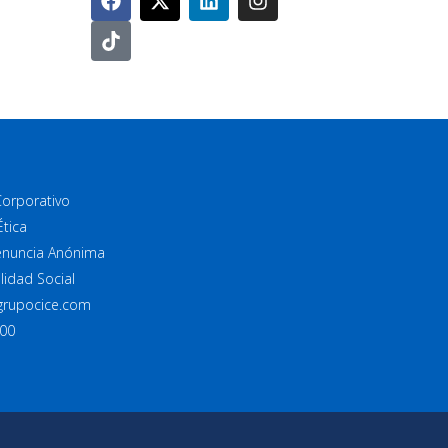
Corporativo
Ética
enuncia Anónima
lidad Social
grupocice.com
100