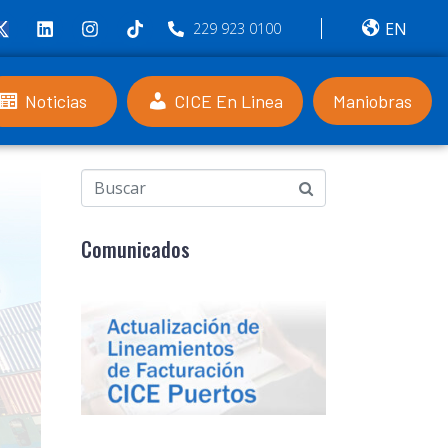
os de Facturación CICE Puertos
EN
229 923 0100
Noticias
CICE En Linea
Maniobras
Comunicados